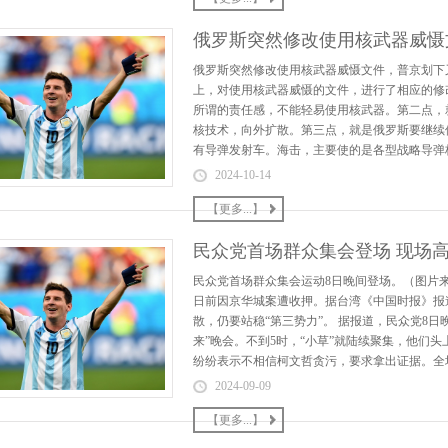
俄罗斯突然修改使用核武器威慑文
俄罗斯突然修改使用核武器威慑文件，普京划下又
上，对使用核武器威慑的文件，进行了相应的修
所谓的责任感，不能轻易使用核武器。第二点，
核技术，向外扩散。第三点，就是俄罗斯要继续
有导弹发射车。海击，主要使的是各型战略导弹核
2024-10-14
【更多...】
民众党首场群众集会登场 现场高
民众党首场群众集会运动8日晚间登场。（图片来源
日前因京华城案遭收押。据台湾《中国时报》报
散，仍要站稳“第三势力”。 据报道，民众党8日
来”晚会。不到5时，“小草”就陆续聚集，他们头
纷纷表示不相信柯文哲贪污，要求拿出证据。全场高
2024-09-09
【更多...】