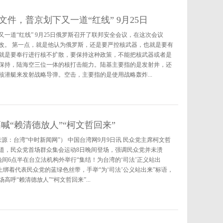
件，普京划下又一道“红线” 9月25日
一道“红线” 9月25日俄罗斯召开了联邦安全会议，在这次会议
改。 第一点，就是他认为俄罗斯，还是要严控核武器，也就是要有
就是要奉行进行核不扩散，要保持这种政策，不能把核武器或者是
保持，陆海空三位一体的核打击能力。陆基主要指的是发射井，还
潜艇来发射战略导弹。空击，主要指的是使用战略轰炸...
喊“赖清德放人”“柯文哲回来”
：台湾“中时新闻网”） 中国台湾网9月9日讯 民众党主席柯文哲
道，民众党首场群众集会运动8日晚间登场，强调民众党并未溃
晚间6点半在台立法机构外举行“集结！为台湾的‘司法’正义站出
上绑着代表民众党的蓝绿色丝带，手举“为‘司法’公义站出来”标语，
呼“赖清德放人”“柯文哲回来”...