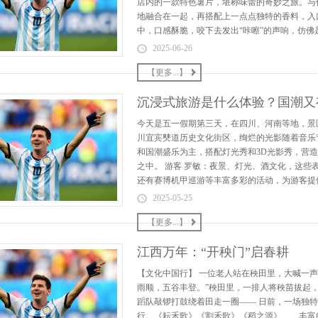
店内的一款特色薯片，堪称味蕾的奇妙之旅。与
地融合在一起，再搭配上一点点独特的香料，入
中，口感酥脆，咬下去发出“咔嚓”的声响，仿佛
2025-06-26
【更多...】
沉浸式旅游是什么体验？国潮又
今天是五一假期第三天，在四川、河南等地，景
川宜宾僰道历史文化街区，绚烂的光影随着音乐
和国潮盛乐为主，搭配灯光秀和3D光影秀，营
之中。 游客 罗敏：夜景、灯光、酒文化，这些
还有赛博机甲巡游等丰富多彩的活动，为游客提供
2025-05-25
【更多...】
江西万年：“开秧门”启春耕
【文化中国行】 一位老人站在秧田里，大喊一声
雨顺，五谷丰登。”秧田里，一排人将秧苗拔起
蹈队敲锣打鼓绕着田走一圈—— 日前，一场独特
行。《耘禾歌》《割禾歌》《稻之源》……丰富