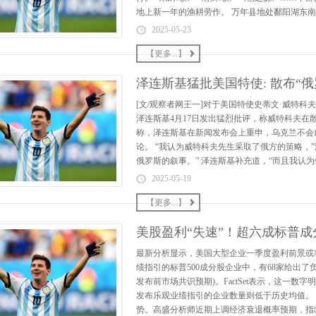
地上新一年的渔耕劳作。 万年县地处鄱阳湖东南岸，
2025-05-23
【更多...】
泽连斯基猛批美国特使: 散布“俄
[文/观察者网王一]对于美国特使史蒂文·威特
泽连斯基4月17日发出猛烈批评，称威特科夫在散
称，泽连斯基在新闻发布会上重申，乌克兰不会
论。 “我认为威特科夫先生采取了俄方的策略，
俄罗斯的叙事。” 泽连斯基补充道，“而且我认为
2025-05-19
【更多...】
美股盈利“失速”！超六成标普
最新分析显示，美国大型企业一季度盈利前景或将蒙
绩指引的标普500成分股企业中，有68家给出了负
发布前市场共识预期)。FactSet表示，这一数字
发布乐观业绩指引的企业数量则低于历史均值。
势。高盛分析师近期上调经济衰退概率预期，指出企