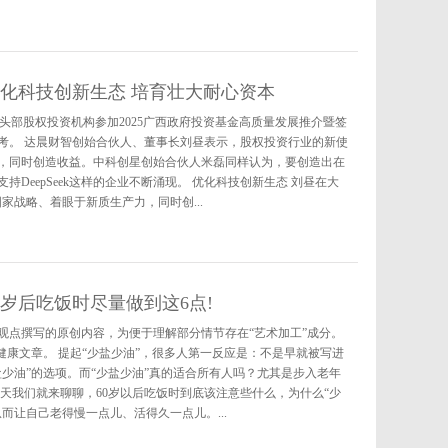
优化科技创新生态 培育壮大耐心资本
家头部股权投资机构参加2025广西政府投资基金高质量发展推介暨签
考。 达晨财智创始合伙人、董事长刘昼表示，股权投资行业的新使
，同时创造收益。中科创星创始合伙人米磊同样认为，要创造出在
DeepSeek这样的企业不断涌现。 优化科技创新生态 刘昼在大
家战略、着眼于新质生产力，同时创...
60岁后吃饭时尽量做到这6点!
观点撰写的原创内容，为便于理解部分情节存在“艺术加工”成分。
健康文章。 提起“少盐少油”，很多人第一反应是：不是早就被写进
少油”的选项。而“少盐少油”真的适合所有人吗？尤其是步入老年
今天我们就来聊聊，60岁以后吃饭时到底该注意些什么，为什么“少
而让自己老得慢一点儿、活得久一点儿。...