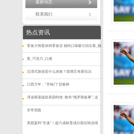
最新动态
联系我们
热点资讯
零食大明星休闲零食店 独特口味吸引回头客_顾
客_巧克力_口感
沉浸式旅游是什么体验？国潮又有新玩法
江西万年：“开秧门”启春耕
泽连斯基猛批美国特使: 散布“俄罗斯叙事”, 这
非常危险
美股盈利“失速”！超六成标普成分股拉响业绩