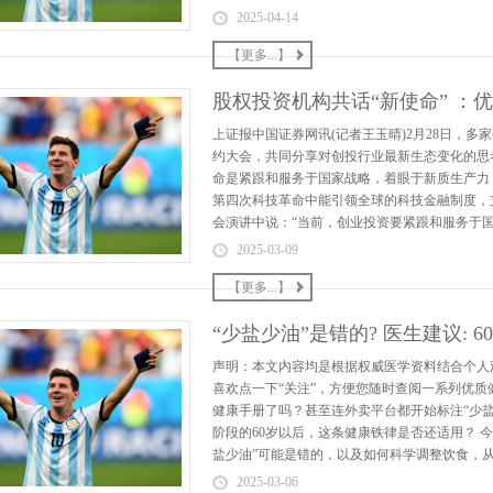
2025-04-14
【更多...】
股权投资机构共话“新使命” ：
上证报中国证券网讯(记者王玉晴)2月28日，多
约大会，共同分享对创投行业最新生态变化的思
命是紧跟和服务于国家战略，着眼于新质生产力
第四次科技革命中能引领全球的科技金融制度，支持
会演讲中说：“当前，创业投资要紧跟和服务于国
2025-03-09
【更多...】
“少盐少油”是错的? 医生建议: 
声明：本文内容均是根据权威医学资料结合个人
喜欢点一下“关注”，方便您随时查阅一系列优质
健康手册了吗？甚至连外卖平台都开始标注“少盐
阶段的60岁以后，这条健康铁律是否还适用？ 
盐少油”可能是错的，以及如何科学调整饮食，从
2025-03-06