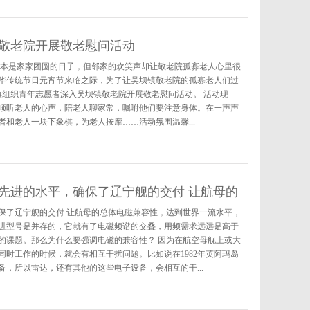
敬老院开展敬老慰问活动
元宵节本是家家团圆的日子，但邻家的欢笑声却让敬老院孤寡老人心里很
华传统节日元宵节来临之际，为了让吴坝镇敬老院的孤寡老人们过
镇组织青年志愿者深入吴坝镇敬老院开展敬老慰问活动。 活动现
倾听老人的心声，陪老人聊家常，嘱咐他们要注意身体。在一声声
和老人一块下象棋，为老人按摩……活动氛围温馨...
先进的水平，确保了辽宁舰的交付 让航母的
保了辽宁舰的交付 让航母的总体电磁兼容性，达到世界一流水平，
进型号是并存的，它就有了电磁频谱的交叠，用频需求远远是高于
的课题。那么为什么要强调电磁的兼容性？ 因为在航空母舰上或大
时工作的时候，就会有相互干扰问题。比如说在1982年英阿玛岛
，所以雷达，还有其他的这些电子设备，会相互的干...