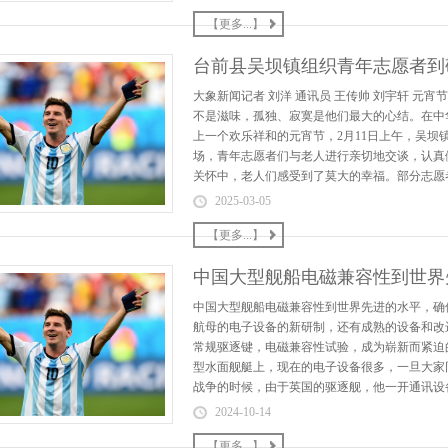
【更多...】
台前县吴坝镇组织青年志愿者到
大象新闻记者 刘洋 通讯员 王传帅 刘宇轩 
不是滋味，孤独、寂寞是他们最大的心结。在中
上一个欢乐祥和的元宵节，2月11日上午，吴坝
场，青年志愿者们与老人进行亲切地交谈，认真
关怀中，老人们感受到了莫大的幸福。部分志愿者
2025-03-05
【更多...】
中国大型舰船电磁兼容性到世界
中国大型舰船电磁兼容性到世界先进的水平，确
航母的电子设备的新研制，还有成熟的设备和改
常规驱逐键，电磁兼容性试验，成为崭新而紧迫
型水面舰艇上，现在的电子设备很多，一旦大家同
战争的时候，由于英国的驱逐舰，他一开通讯设备
2024-10-14
【更多...】