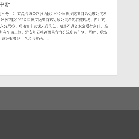
中断
5时36分，G5京昆高速公路雅西段2082公里擦罗隧道口高边坡处突发
公路雅西段2082公里擦罗隧道口高边坡处突发泥石流现场。四川高
局六分局称，现场暂未发现人员伤亡，道路不具备安全通行条件。雅
所有车辆上站。雅安和石棉往西昌方向分流所有车辆。同时，现场
荥经收费站、八步收费站、...