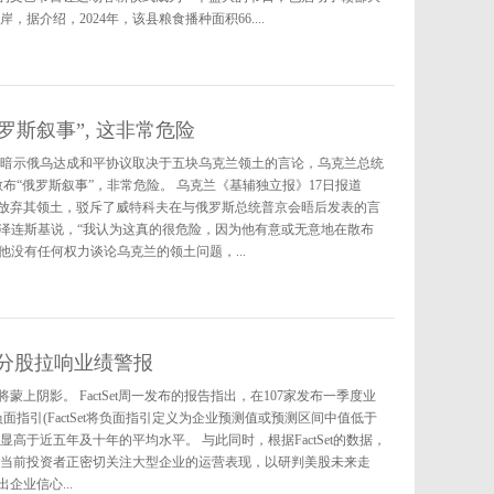
据介绍，2024年，该县粮食播种面积66....
罗斯叙事”, 这非常危险
科夫暗示俄乌达成和平协议取决于五块乌克兰领土的言论，乌克兰总统
布“俄罗斯叙事”，非常危险。 乌克兰《基辅独立报》17日报道
放弃其领土，驳斥了威特科夫在与俄罗斯总统普京会晤后发表的言
”泽连斯基说，“我认为这真的很危险，因为他有意或无意地在散布
他没有任何权力谈论乌克兰的领土问题，...
成分股拉响业绩警报
上阴影。 FactSet周一发布的报告指出，在107家发布一季度业
面指引(FactSet将负面指引定义为企业预测值或预测区间中值低于
明显高于近五年及十年的平均水平。 与此同时，根据FactSet的数据，
 当前投资者正密切关注大型企业的运营表现，以研判美股未来走
业信心...