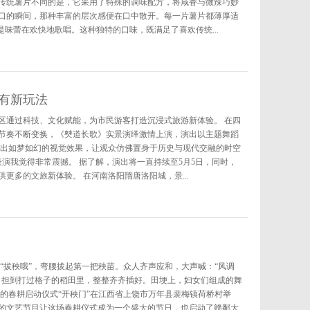
传统薯片不同的是，它采用了特殊的调味配方，将咸香与微辣巧妙
口的瞬间，那种丰富的层次感便在口中散开。每一片薯片都薄厚适
是味蕾在欢快地歌唱。这种独特的口味，既满足了喜欢传统...
有新玩法
区通过科技、文化赋能，为市民游客打造沉浸式旅游新体验。 在四
节奏不断变换，《僰道长歌》实景演绎激情上演，演出以主题舞蹈
造出如梦如幻的视觉效果，让观众仿佛置身于历史与现代交融的时空
表演我觉得非常震撼。 据了解，演出将一直持续至5月5日，同时，
更多的文旅新体验。 在河南洛阳隋唐洛阳城，景...
“拔秧哦”，弯腰拔起第一把秧苗。众人齐声应和，大声喊：“风调
，担到打过格子的稻田里，整整齐齐插好。田埂上，妇女们组成的舞
的春耕启动仪式“开秧门”在江西省上饶市万年县裴梅镇荷桥村举
的文艺节目让这场春耕仪式成为一个盛大的节日，也启动了赣鄱大